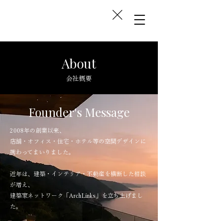
Space Design
Interior Design
Design Direction
&
About
会社概要
Founder's Message
2008年の創業以来、
店舗・オフィス・住宅・ホテル等の空間デザインに
携わってまいりました。
近年は、建築・インテリア・不動産を横断した相談
が増え、
​建築家ネットワーク「ArchLinks」を立ち上げまし
た。