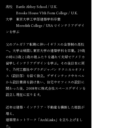
高校 Battle Abbey School / U.K.
Brooke House VIth Form College / U.K.
大学 東京大学工学部建築学科卒業
Meredith College / USA
でインテリアデザイ
ンを学ぶ
父のブルガリア転勤に伴いイギリスの全寮制の高校
へ。大学は帰国し東京大学の建築学科を卒業。29歳
の時に3歳と1歳の娘ふたりを連れて夫婦でアメリカ
留学しインテリアデザインを学ぶ。その後日本に戻
り、乃村工藝社やプラダジャパン テクニカルオフィ
ス（設計部）を経て独立。デザインテックやキベル
から設計業務を請け負い、住宅やオフィスの設計に
関わった後、2008年に株式会社スペースデザインを
設立し現在に至ります。
近年は建築・インテリア・不動産を横断した相談が
増え、
建築家ネットワーク「ArchLinks」を立ち上げまし
た。