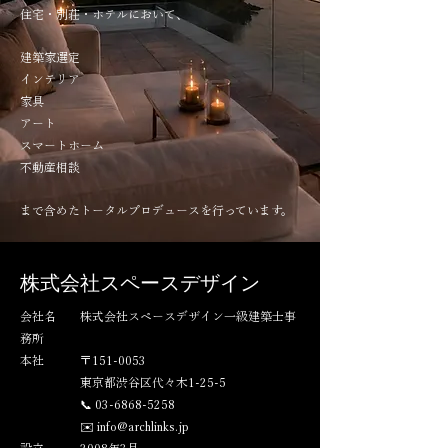
住宅・別荘・ホテルにおいて、
建築家選定
インテリア
家具
アート
スマートホーム
不動産相談
まで含めたトータルプロデュースを行っています。
株式会社スペースデザイン
会社名 株式会社スペースデザイン一級建築士事
務所
本社 〒151-0053
東京都渋谷区代々木1-25-5
📞
03-6868-5258
✉️
info@archlinks.jp